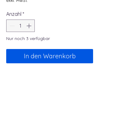
exkl. MwSt.
Anzahl
*
Nur noch 3 verfügbar
In den Warenkorb
DER NARKOSETIERARZT
Dr. Heinrich Koddebusch
Boomkamp 14
48599 Gronau
mob.
+49 173 3654560
info@narkosetierarzt.de
Kontakt