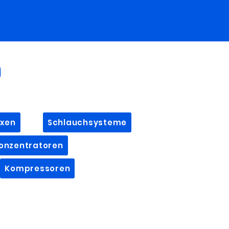
n
xen
Schlauchsysteme
onzentratoren
Kompressoren