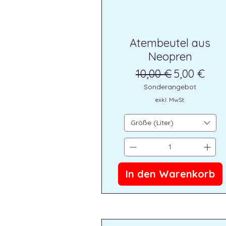
Atembeutel aus
Neopren
Standardpreis
Sale-Preis
10,00 €
5,00 €
Sonderangebot
exkl. MwSt.
Größe (Liter)
In den Warenkorb