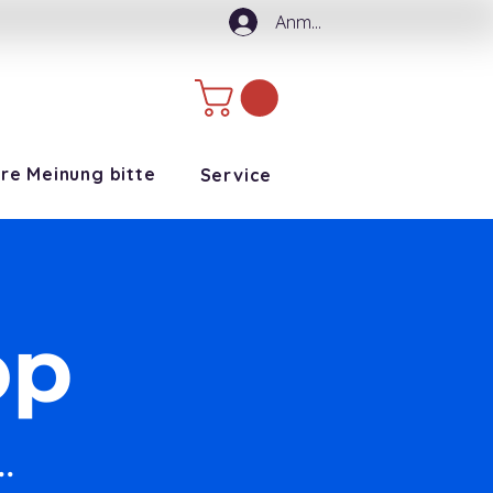
Anmelden
hre Meinung bitte
Service
op
.