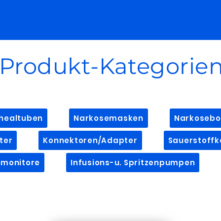
Produkt-Kategorie
healtuben
Narkosemasken
Narkosebo
ter
Konnektoren/Adapter
Sauerstoffk
rmonitore
Infusions-u. Spritzenpumpen