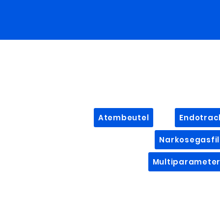
Atembeutel
Endotrac
Narkosegasfil
Multiparamete