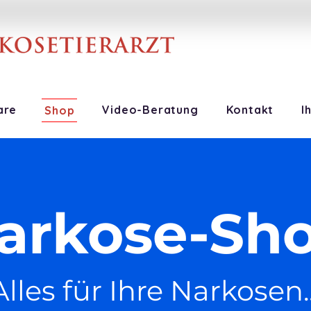
are
Video-Beratung
Kontakt
I
Shop
arkose-Sh
Alles für Ihre Narkosen..