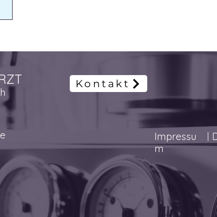
RZT
Kontakt
ch
de
Impressu
m