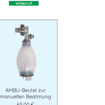
Widerruf
AMBU-Beutel zur
manuellen Beatmung
Preis
65,00 €