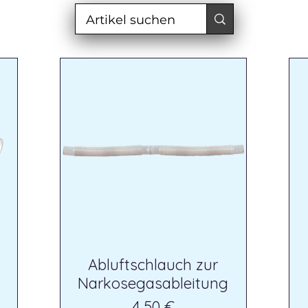
Abluftschlauch zur
Narkosegasableitung
Preis
4,50 €