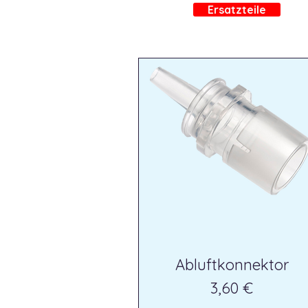
Ersatzteile
Abluftkonnektor
Preis
3,60 €