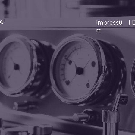
de
Impressu
m