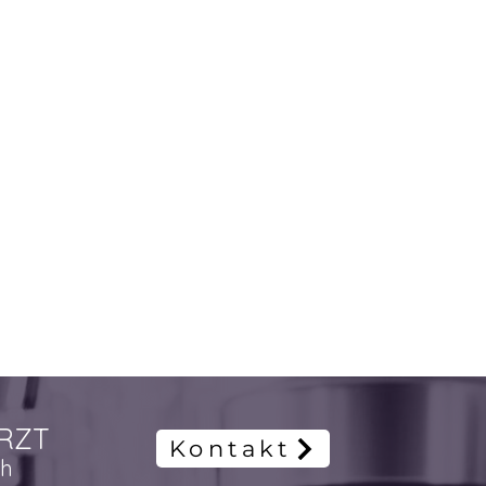
RZT
Kontakt
ch