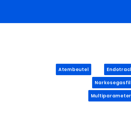
Atembeutel
Endotrac
Narkosegasfil
Multiparamete