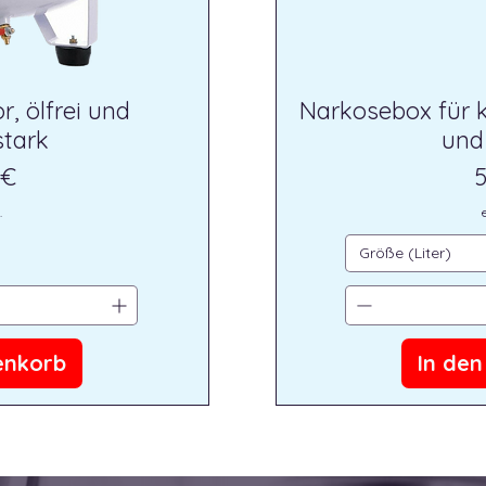
, ölfrei und
Narkosebox für k
stark
und 
P
 €
5
.
Größe (Liter)
enkorb
In de