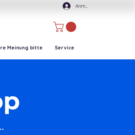
Anmelden
hre Meinung bitte
Service
op
.