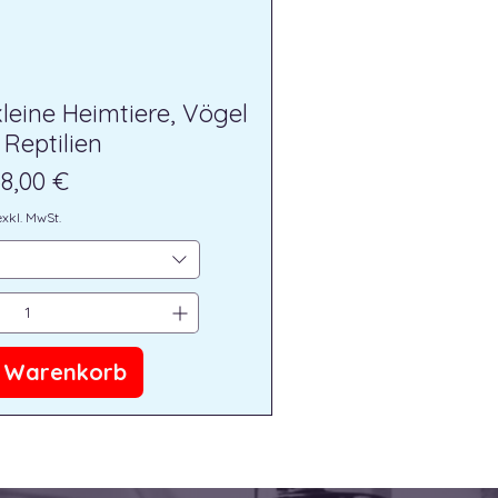
leine Heimtiere, Vögel
Reptilien
reis
8,00 €
exkl. MwSt.
n Warenkorb