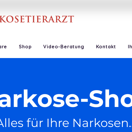
are
Shop
Video-Beratung
Kontakt
I
arkose-Sh
Alles für Ihre Narkosen..