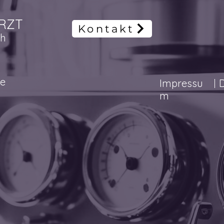
RZT
Kontakt
ch
de
Impressu
m