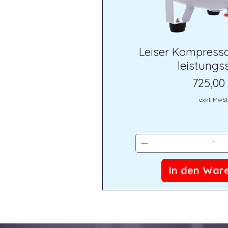
Leiser Kompressor
leistungs
Preis
725,00
exkl. MwSt
In den War