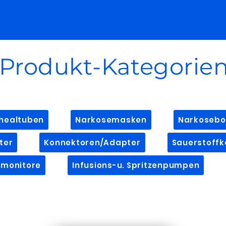
Produkt-Kategorie
healtuben
Narkosemasken
Narkosebo
ter
Konnektoren/Adapter
Sauerstoffk
rmonitore
Infusions-u. Spritzenpumpen