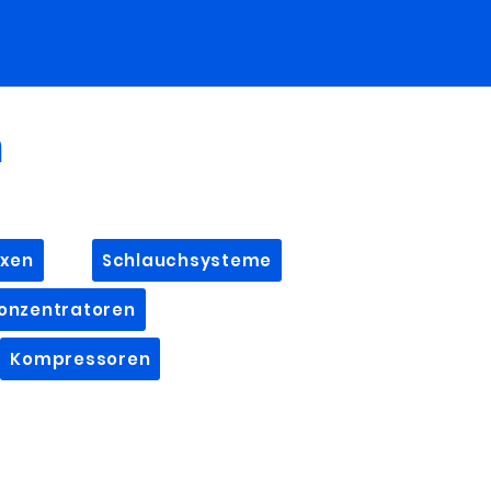
n
xen
Schlauchsysteme
onzentratoren
Kompressoren