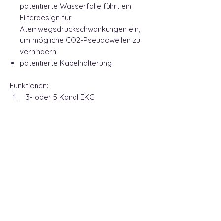
patentierte Wasserfalle führt ein
Filterdesign für
Atemwegsdruckschwankungen ein,
um mögliche CO2-Pseudowellen zu
verhindern
patentierte Kabelhalterung
Funktionen:
3- oder 5 Kanal EKG
Pulsoxmetrie
Körpertemperatur
nichtinvasive Blutdruckmessung
Kapnografie in- und exspiratorisch
Herzfrequenz
Atemfrequenz
optional: Ösophagus EKG und
Ösophagustemperatur