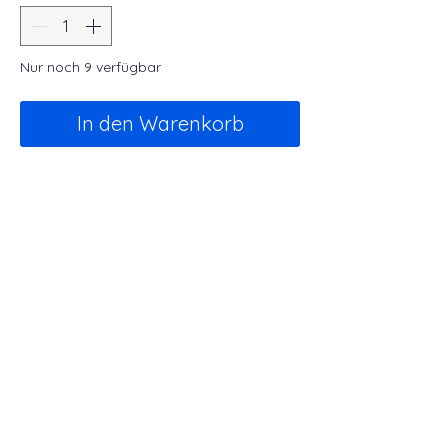
Nur noch 9 verfügbar
In den Warenkorb
DER NARKOSETIERARZT
Dr. Heinrich Koddebusch
Boomkamp 14
48599 Gronau
mob.
+49 173 3654560
info@narkosetierarzt.de
Kontakt
Impressum